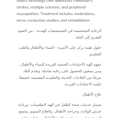
India’s neurology care addresses Parkinson’s,
strokes, multiple sclerosis, and peripheral
neuropathies. Treatment includes medications,
nerve conduction studies, and rehabilitation.
الرعاية المتخصصة في المستشفيات الهندية – من العمود
الفقري إلى الجلد
حلول طبية تركز على الأسرة – النساء والأطفال والطب
التقليدي
تتفهم الهند الاحتياجات الصحية الفريدة للنساء والأطفال،
ومن يسعون للحصول على رعاية شاملة. وتقدم البلاد
مزيجًا من العلاجات الحديثة والتقليدية المصممة خصيصًا
لتلبية الاحتياجات الفردية.
علاج الأطفال
تشمل خدمات صحة الطفل في الهند التطعيمات، ورعاية
حديثي الولادة، وجراحة الأطفال، والعلاج التنموي. وتتمتع
المستشفيات ببنية تحتية ملائمة للأطفال ووحدات عناية