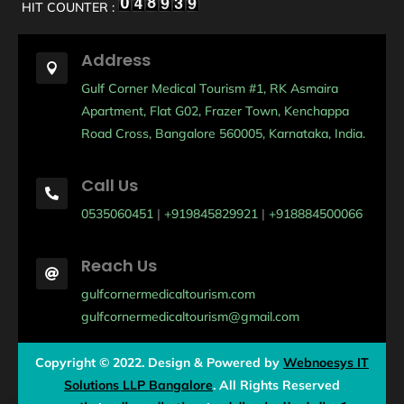
HIT COUNTER :
Address

Gulf Corner Medical Tourism #1, RK Asmaira
Apartment, Flat G02, Frazer Town, Kenchappa
Road Cross, Bangalore 560005, Karnataka, India.
Call Us

0535060451
|
+919845829921
|
+918884500066
Reach Us

gulfcornermedicaltourism.com
gulfcornermedicaltourism@gmail.com
Copyright © 2022. Design & Powered by
Webnoesys IT
Solutions LLP Bangalore
.
All Rights Reserved