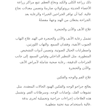
ذلك زراعة الكلى والكبد ونخاع العظم. تتبع مراكز زراعة
الأعضاء الحديثة بروتوكولاتٍ صارمةً وتضمن معدلات نجاح
عالية. كما أن توافر الجراحين الخبراء والرعاية بعد
الجراحة يجعلان من الهند وجهةً مفضلةً.
علاج الأنف والأذن والحنجرة
تشمل رعاية الأنف والأذن والحنجرة في الهند علاج التهاب
الجيوب الأنفية، وفقدان السمع، والتهاب اللوزتين،
واضطرابات الحبال الصوتية. وتضمن أدوات التشخيص
المتطورة، مثل التنظير الداخلي وقياس السمع، إلى جانب
الجراحات الدقيقة، رعاية صحية شاملة لأمراض الأنف
والأذن والحنجرة.
علاج الفم والوجه والفكين
يعالج جراحو الوجه والفكين الهنود الحالات المعقدة، مثل
تشوهات الفك، وإصابات الوجه، وسرطانات الفم. وتشمل
هذه العلاجات إجراءات جراحية وتجميلية تُجرى بدقة
عالية باستخدام بنية تحتية متطورة.