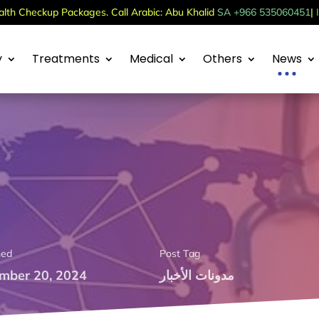
th Checkup Packages. Call Arabic: Abu Khalid
SA +966 535060451
|
y
Treatments
Medical
Others
News
hed
Post Tag
مدونات الأخبار
mber 20, 2024