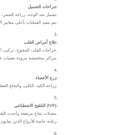
جراحات التجميل:
تشمل شد الوجه، زراعة الشعر، تجميل الأنف، وشفط الدهون.
يتم تنفيذ العمليات بأعلى معايير الأمان والجودة.
علاج أمراض القلب:
جراحات القلب المفتوح، تركيب الدعامات، واستبدال الصمامات.
مراكز متخصصة مزودة بتقنيات عالمية.
زرع الأعضاء:
زراعة الكبد، الكلى، والنخاع العظمي مع فرق طبية ذات خبرة عالية.
التلقيح الاصطناعي (IVF):
معدلات نجاح مرتفعة وأحدث التقنيات.
رعاية خاصة للأزواج الذين يعانون من مشاكل في الخصوبة.