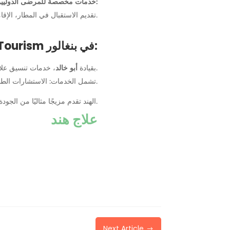
خدمات مخصصة للمرضى الدوليين:
تقديم الاستقبال في المطار، الإقامة، خدمات الترجمة، وتنظيم الرحلات الطبية.
Gulf Corner Medical Tourism في بنغالور:
، خدمات تنسيق علاجية متميزة.
، بقيادة
أبو خالد
تشمل الخدمات: الاستشارات الطبية، تحديد مواعيد المستشفى، تنظيم الإقامة، وترتيب السفر.
الهند تقدم مزيجًا مثاليًا من الجودة العالية والتكاليف المناسبة، مما يجعلها الوجهة الأفضل للسياحة العلاجية عالميًا.
علاج هند
Next Article
$