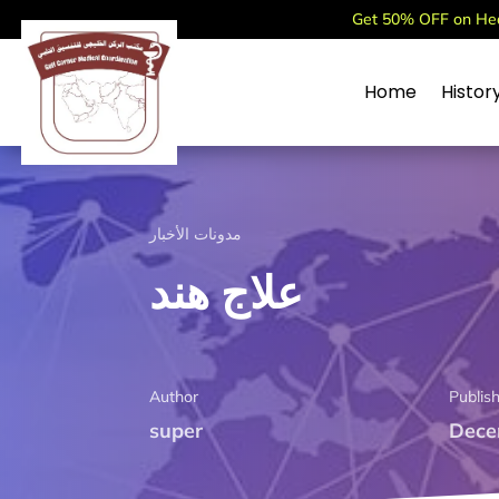
Get 50% OFF on Heal
Home
Histor
مدونات الأخبار
علاج هند
Author
Publis
super
Dece