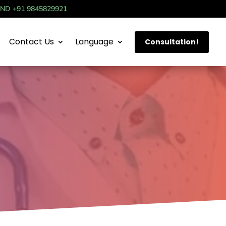
IND +91 9845829921
Contact Us
Language
Consultation!