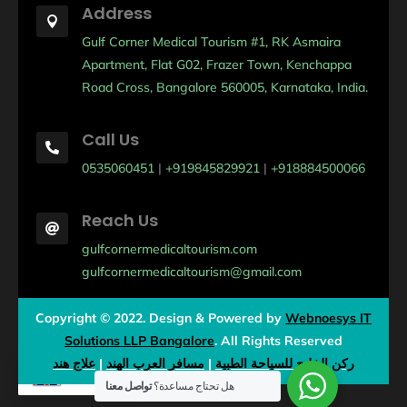
Address

Gulf Corner Medical Tourism #1, RK Asmaira
Apartment, Flat G02, Frazer Town, Kenchappa
Road Cross, Bangalore 560005, Karnataka, India.
Call Us

0535060451
|
+919845829921
|
+918884500066
Reach Us

gulfcornermedicaltourism.com
gulfcornermedicaltourism@gmail.com
Copyright © 2022. Design & Powered by
Webnoesys IT
Solutions LLP Bangalore
.
All Rights Reserved
علاج هند
|
مسافر العرب الهند
|
ركن الخليج للسياحة الطبية
EN
هل تحتاج مساعدة؟
تواصل معنا