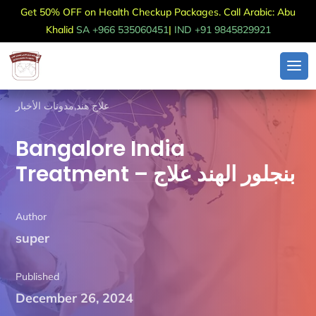
Get 50% OFF on Health Checkup Packages. Call Arabic: Abu
Khalid
SA +966 535060451
|
IND +91 9845829921
مدونات الأخبار
,
علاج هند
Bangalore India
Treatment – بنجلور الهند علاج
Author
super
Published
December 26, 2024