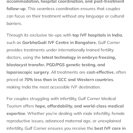
accommodation, hospital coordination, and post-treatment
follow-up
. This seamless coordination ensures that couples
can focus on their treatment without any language or cultural
barriers.
Through its exclusive tie-ups with
top IVF hospitals in India
,
such as
GarbhaGudi IVF Centre in Bangalore
, Gulf Corner
provides treatments under internationally trained fertility
doctors, using the
latest technology in embryo freezing,
blastocyst transfer, PGD/PGS genetic testing, and
laparoscopic surgery
. All treatments are
cost-effective
, often
priced at
70% less than in GCC and Western countries
,
making India the most accessible IVF destination.
For couples struggling with infertility, Gulf Corner Medical
Tourism offers
hope, affordability, and world-class medical
expertise
. Whether you’re dealing with male infertility, female
reproductive issues, advanced maternal age, or unexplained
infertility, Gulf Corner ensures you receive the
best IVF care in