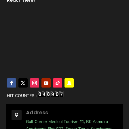
Reach Here!
HIT COUNTER :
Address

Gulf Corner Medical Tourism #1, RK Asmaira
Apartment, Flat G02, Frazer Town, Kenchappa