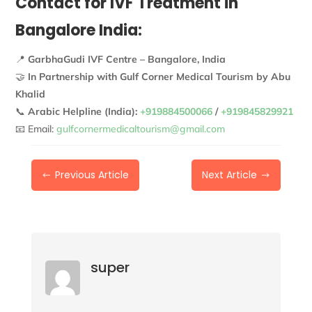
Contact for IVF Treatment in
Bangalore India:
📍
GarbhaGudi IVF Centre – Bangalore, India
🤝
In Partnership with Gulf Corner Medical Tourism by Abu
Khalid
📞
Arabic Helpline (India):
+919884500066
/
+919845829921
📧 Email:
gulfcornermedicaltourism@gmail.com
Previous Article
Next Article
#
$
super