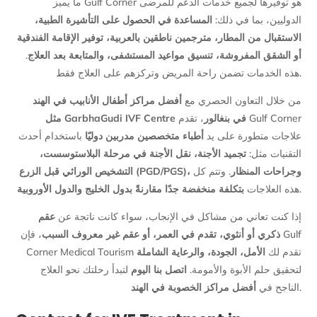
ما يميز Gulf Corner هو توفيرها لجميع خدمات الدعم للمرضى
الدوليين، بما في ذلك:
المساعدة في الحصول على التأشيرة الطبية،
الاستقبال من المطار، مترجمين ناطقين بالعربية، توفير الإقامة الفندقية
.
أو الشقق المفروشة، تنسيق مواعيد المستشفى، والمتابعة بعد العلاج
هذه الخدمات تضمن راحة المريض وتركزهم على العلاج فقط.
من خلال التعاون الحصري مع
أفضل مراكز أطفال الأنابيب في الهند
مثل GarbhaGudi IVF Centre في بنغالور
، تقدم Gulf Corner
علاجات متطورة على يد
أطباء متخصصين مدربين دوليًا
باستخدام أحدث
التقنيات مثل:
تجميد الأجنة، نقل الأجنة في مرحلة البلاستوسست،
التشخيص الوراثي قبل الزرع (PGD/PGS)، وجراحات المنظار
. وتتم كل
بتكلفة منخفضة جدًا مقارنةً بدول الخليج والدول الأوروبية
هذه العلاجات
.
إذا كنت تعاني من مشاكل في الإنجاب، سواء كانت ناتجة عن
عقم
ذكري أو أنثوي، تقدم في العمر، أو عقم غير معروف السبب
، فإن Gulf
Corner Medical Tourism تقدم لك
الأمل، الجودة، والرعاية الشاملة
لتحقيق حلم الأبوة والأمومة.
اتصل بنا اليوم
لتبدأ رحلتك نحو العلاج
أفضل مراكز الخصوبة في الهند
الناجح في
.