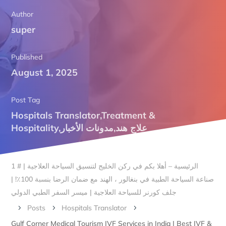
Author
super
Published
August 1, 2025
Post Tag
Hospitals Translator
,
Treatment &
Hospitality
,
مدونات الأخبار
,
علاج هند
الرئيسية – أهلا بكم في ركن الخليج لتنسيق السياحة العلاجية | # 1
صناعة السياحة الطبية في بنغالور ، الهند مع ضمان الرضا بنسبة 100٪! |
جلف كورنر للسياحة العلاجية | ميسر السفر الطبي الدولي
Posts
Hospitals Translator
5
5
5
Gulf Corner Medical Tourism IVF Services in India | Best IVF &