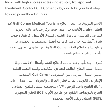
India
with
high success rates and ethical, transparent
treatment
. Contact Gulf Corner today and take your first step
toward parenthood in India.
تُعد
Gulf Corner Medical Tourism
العلاج
الاسم الموثوق في مجال
الطبي لأطفال الأنابيب في الهند
، حيث توفر خدمات عالية الجودة
للمرضى القادمين من
دول الخليج، الشرق الأوسط، إفريقيا، وجنوب
شرق آسيا
. من خلال شراكاتها مع أفضل مستشفيات الخصوبة في
رعاية شاملة لعلاج العقم
، تقدم Gulf Corner
بنغالور، تشيناي، ودلهي
بأسعار مناسبة ونتائج ناجحة.
تُعرف الهند بأنها وجهة عالمية لـ
علاج العقم وأطفال الأنابيب
، وذلك
بفضل
نسب النجاح العالية، انخفاض التكاليف، والبنية التحتية الطبية
. Gulf Corner تضمن حصول المرضى من
السعودية،
المتقدمة
الإمارات، الكويت، عمان، قطر، العراق، والسودان
على أفضل رعاية
متخصصة تشمل
التلقيح الصناعي (IVF)، التلقيح داخل الرحم (IUI)،
الحقن المجهري (ICSI)، التبرع بالبويضات، التلقيح عن طريق الأم
البديلة، ونقل الأجنة المجمدة (FET)
.