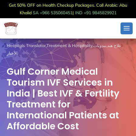
Get 50% OFF on Health Checkup Packages. Call Arabic: Abu
Khalid
SA +966 535060451
|
IND +91 9845829921
Hospitals Translator
,
Treatment & Hospitality
,
مدونات
,
علاج هند
الأخبار
Gulf Corner Medical
Tourism IVF Services in
India | Best IVF & Fertility
Treatment for
International Patients at
Affordable Cost