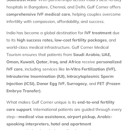
hospitals in Bangalore, Chennai, and Delhi, Gulf Corner offers
comprehensive IVF medical care
, helping couples overcome
infertility with compassion, affordability, and success.
India has become a global destination for
IVF treatment
due
to its
high success rates, low-cost fertility packages
, and
world-class medical infrastructure. Gulf Corner Medical
Tourism ensures that patients from
Saudi Arabia, UAE,
Oman, Kuwait, Qatar, Iraq, and Africa
receive
personalized
IVF care
, including services like
In-Vitro Fertilization (IVF),
Intrauterine Insemination (IUI), Intracytoplasmic Sperm
Injection (ICSI), Donor Egg IVF, Surrogacy
, and
FET (Frozen
Embryo Transfer)
.
What makes Gulf Corner unique is its
end-to-end fertility
care support
. International patients are guided through every
step—
medical visa assistance, airport pickup, Arabic-
speaking interpreters, hotel and apartment