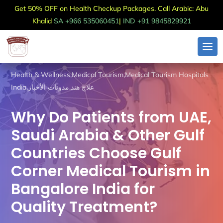
Get 50% OFF on Health Checkup Packages. Call Arabic: Abu
Khalid
SA +966 535060451
|
IND +91 9845829921
Health & Wellness
,
Medical Tourism
,
Medical Tourism Hospitals
India
,
مدونات الأخبار
,
علاج هند
Why Do Patients from UAE,
Saudi Arabia & Other Gulf
Countries Choose Gulf
Corner Medical Tourism in
Bangalore India for
Quality Treatment?