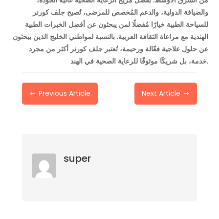
من الشرق الأوسط. بفضل مزيج الرعاية الصحية عالية الجودة،
والضيافة الدولية، والدعم المُخصص للمرضى، تُصبح جلف كورنر
للسياحة الطبية خيارًا مُفضلًا لمن يبحثون عن أفضل الخبرات الطبية
الهندية مع مراعاة الثقافة العربية. بالنسبة لمواطني الخليج الذين يبحثون
عن حلول علاجية فعّالة ورحيمة، تُعتبر جلف كورنر أكثر من مجرد
خدمة، بل شريكًا موثوقًا للرعاية الصحية في الهند.
Previous Article
Next Article
#
$
super