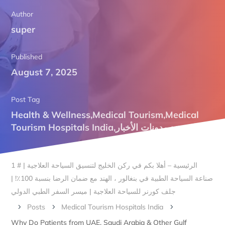
Author
super
Published
August 7, 2025
Post Tag
Health & Wellness
,
Medical Tourism
,
Medical
Tourism Hospitals India
,
مدونات الأخبار
,
علاج هند
الرئيسية – أهلا بكم في ركن الخليج لتنسيق السياحة العلاجية | # 1
صناعة السياحة الطبية في بنغالور ، الهند مع ضمان الرضا بنسبة 100٪! |
جلف كورنر للسياحة العلاجية | ميسر السفر الطبي الدولي
Posts
Medical Tourism Hospitals India
5
5
5
Why Do Patients from UAE, Saudi Arabia & Other Gulf