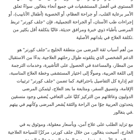
المستوى في أفضل المستشفيات في جميع أنحاء بنغالور. سواءً تعلق
الأمر برعاية القلب، أو جراحة العظام، أو الخصوبة (أطفال الأنابيب)، أو
إجراءات طب الأسنان، أو الجراحة التجميلية، فإن “جلف كورنر” تربط
المرضى بأطباء ذوي خبرة ومرافق حديثة، غالبًا بتكلفة أقل بكثير من
تكلفة العلاج في بلدانهم الأصلية.
من أهم أسباب ثقة المرضى من منطقة الخليج بـ”جلف كورنر” هو
الدعم الشخصي الذي يتلقونه طوال رحلتهم العلاجية. بدءًا من الاستقبال
من المطار، والمساعدة في الحصول على التأشيرة، وخدمات الترجمة
إلى اللغة العربية، وصولًا إلى اختيار المستشفى وخطة العلاج المناسبة،
تتم إدارة كل التفاصيل باحترافية. كما تضمن “جلف كورنر” ترتيبات
الإقامة، وتنسيق السفر، ومتابعة ما بعد العلاج، ليتمكن المرضى
الدوليون وعائلاتهم من التركيز كليًا على التعافي. يُضفي وجود منسقين
يتحدثون العربية جوًا من الراحة والثقة يُشعر المرضى وكأنهم في بيتهم
في بنغالور.
مع تزايد الطلب على علاج آمن، وبأسعار معقولة، وموثوق به في
الخارج، أصبحت بنغالور، من خلال جلف كورنر، مركزًا للسياحة العلاجية