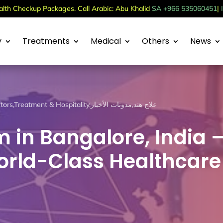
th Checkup Packages. Call Arabic: Abu Khalid
SA +966 535060451
|
y
Treatments
Medical
Others
News
ctors
,
Treatment & Hospitality
,
مدونات الأخبار
,
علاج هند
 in Bangalore, India 
orld-Class Healthcare 