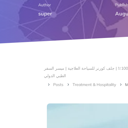
Author
Publis
super
Augu
الرئيسية – أهلا بكم في ركن الخليج لتنسيق السياحة العلاجية | # 1 صناعة السياحة الطبية في بنغالور ، الهند مع ضمان الرضا بنسبة 100٪! | جلف كورنر للسياحة العلاجية | ميسر السفر
الطبي الدولي
Posts
Treatment & Hospitality
M
5
5
5