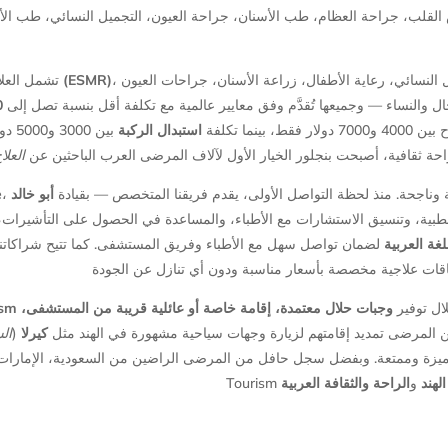
، جراحات القلب المتقدمة، استبدال المفاصل، التجميل النسائي، رعاية الأطفال، زراعة الأسنان، جراحات العيون
علاج الصدمات الموجية للقلب (ESMR)
تشمل العل
%
ل والنساء — وجميعها تُقدَّم وفق معايير عالمية مع تكلفة أقل بنسبة تصل إلى
 بينما تكلفة
استبدال الركبة
بين 
، ة ثقافية، أصبحت بنجلور الخيار الأول لآلاف المرضى العرب الباحثين عن
العلا
e
أبو خالد
، ناجحة. منذ لحظة التواصل الأولى، يقدم فريقنا المتخصص — بقيادة
بية، وتنسيق الاستشارات مع الأطباء، والمساعدة في الحصول على التأشيرات، وح
غة العربية
لضمان تواصل سهل مع الأطباء وفريق المستشفى. كما تتيح شراكاتن
ism
وجبات حلال معتمدة، إقامة خاصة أو عائلية قريبة من المستشفى،
ال توفير
ال
(
كيرلا
من المرضى تمديد إقامتهم لزيارة وجهات سياحية مشهورة في الهند مثل
علاجية إلى تجربة مميزة وممتعة. وبفضل سجل حافل من المرضى الراضين من السعودية، ال
لهند
و
الراحة والثقافة العربية