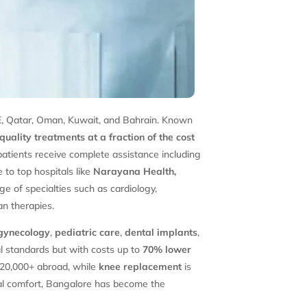
UAE, Qatar, Oman, Kuwait, and Bahrain. Known
quality treatments at a fraction of the cost
 patients receive complete assistance including
 to top hospitals like
Narayana Health,
ge of specialties such as cardiology,
an therapies.
gynecology
,
pediatric care
,
dental implants
,
al standards but with costs up to
70% lower
$20,000+ abroad, while
knee replacement
is
ural comfort, Bangalore has become the