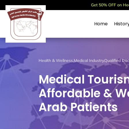
Get 50% OFF on Heal
Home
Histor
Health & Wellness
,
Medical Industry
,
Qualified Do
Medical Tourism
Affordable & W
Arab Patients