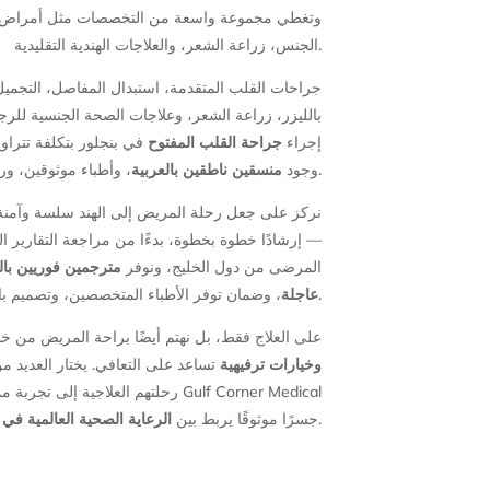
الجنس، زراعة الشعر، والعلاجات الهندية التقليدية.
بالليزر، زراعة الشعر، وعلاجات الصحة الجنسية للرجا
إجراء
جراحة القلب المفتوح
في بنجلور بتكلفة تتراوح بين 4000 و7000 دولار فقط،
وأطباء موثوقين، وراح
منسقين ناطقين بالعربية
وجود
.
نركز على جعل رحلة المريض إلى الهند سلسة وآمنة و
إرشادًا خطوة بخطوة، بدءًا من مراجعة التقارير الط
المرضى من دول الخليج، ونوفر
مترجمين فوريين بالل
، وضمان توفر الأطباء المتخصصين، وتصميم باقات علاجية مخصصة بأسعار مناسبة ودون أي تنازل عن الجودة.
عاجلة
على العلاج فقط، بل نهتم أيضًا براحة المريض من خل
وخيارات ترفيهية
تساعد على التعافي. يختار العديد 
رحلتهم ال Gulf Corner Medical
الرعاية الصحية العالمية في ا
Tourism جسرًا موثوقًا يربط بين
.