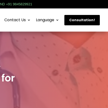
IND +91 9845829921
Contact Us
Language
Consultation!
–
for