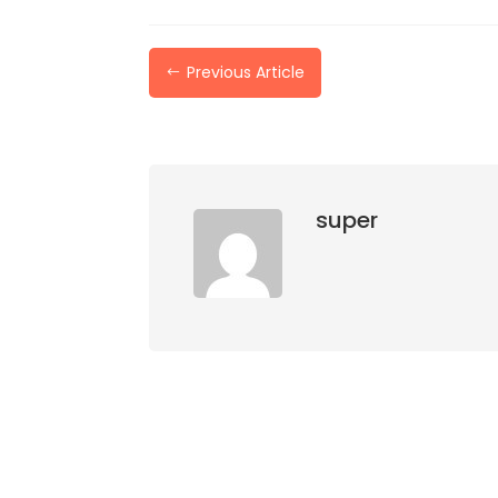
Previous Article
#
super