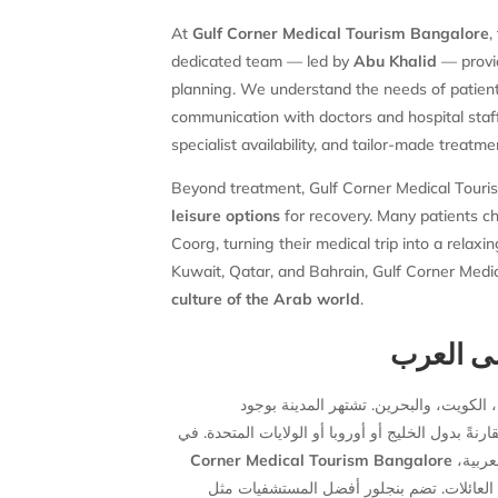
At
Gulf Corner Medical Tourism Bangalore
,
dedicated team — led by
Abu Khalid
— provid
planning. We understand the needs of patien
communication with doctors and hospital staff
specialist availability, and tailor-made trea
Beyond treatment, Gulf Corner Medical Touri
leisure options
for recovery. Many patients ch
Coorg, turning their medical trip into a rela
Kuwait, Qatar, and Bahrain, Gulf Corner Medi
culture of the Arab world
.
ضى العرب
الكويت، والبحرين. تشتهر المدينة بوجود
Corner Medical Tourism Bangalore
، بية