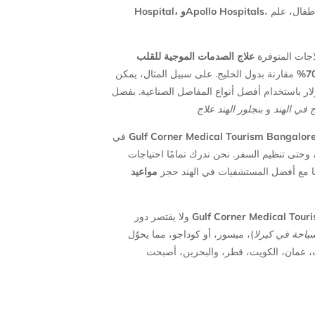
، وتغطي مجموعة واسعة من التخصصات مثل أمراض القلب، جراحة العظام، طب الأسنان، جراحة العيون، التجميل النسائي، طب الأطفال، علم
Hospital، وApollo Hospitals
اجات المتوفرة
مقارنة بدول الخليج. على سبيل المثال، يمكن
70
3000 و5000 دولار باستخدام أفضل أنواع المفاصل الصناعية. بفضل
ج في الهند
و
بنجلور الهند علاج
في
Gulf Corner Medical Tourism Bangalor
— تى تنظيم السفر. نحن ندرك تمامًا احتياجات
ا مع أفضل المستشفيات في الهند حجز
مواعيد
ولا يقتصر دور
Gulf Corner Medical Tour
سياحة في كيرلا
)، ميسور، أو كوداجو، مما يحوّل
إمارات، عمان، الكويت، قطر، والبحرين، أصبحت