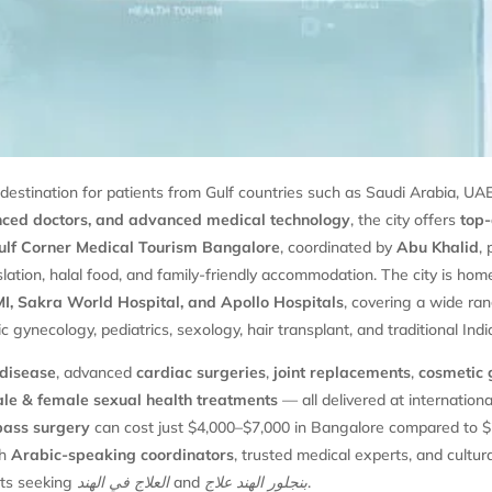
m destination for patients from Gulf countries such as Saudi Arabia, 
enced doctors, and advanced medical technology
, the city offers
top-
ulf Corner Medical Tourism Bangalore
, coordinated by
Abu Khalid
,
slation, halal food, and family-friendly accommodation. The city is home
MI, Sakra World Hospital, and Apollo Hospitals
, covering a wide ran
c gynecology, pediatrics, sexology, hair transplant, and traditional Indi
 disease
, advanced
cardiac surgeries
,
joint replacements
,
cosmetic 
le & female sexual health treatments
— all delivered at internation
pass surgery
can cost just $4,000–$7,000 in Bangalore compared to 
th
Arabic-speaking coordinators
, trusted medical experts, and cult
nts seeking
العلاج في الهند
and
بنجلور الهند علاج
.